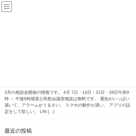
コ
ナ
畑直公民館(砺波市庄川町)
ン
ビ
テ
ゲ
ン
ー
2026年4月
ツ
シ
へ
ョ
ス
ン
HOME
2026年4月
キ
に
ッ
移
プ
動
2026年4月8日
活動報告
4月のスマホ・パソコン相談会
3月の相談会開催の情報です。 4月 7日・14日・21日・28日午前9
時 ～ 午後5時畑直公民館会議室相談は無料です。 通知がいっぱい
届いて、アラームがうるさい。 スマホの動作が遅い。 アプリの設
定をして欲しい。 LIN […]
最近の投稿