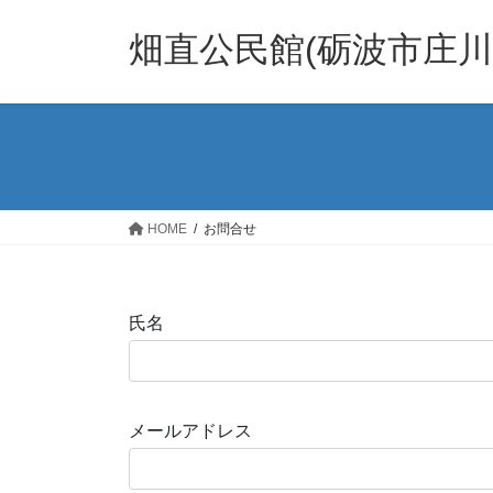
コ
ナ
ン
ビ
畑直公民館(砺波市庄川
テ
ゲ
ン
ー
ツ
シ
へ
ョ
ス
ン
キ
に
ッ
移
HOME
お問合せ
プ
動
氏名
メールアドレス