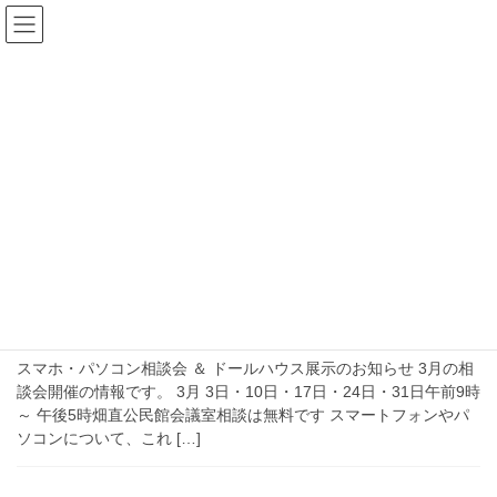
コ
ナ
畑直公民館(砺波市庄川町)
ン
ビ
テ
ゲ
ン
ー
2026年2月
ツ
シ
へ
ョ
ス
ン
HOME
2026年2月
キ
に
ッ
移
プ
動
2026年2月24日
活動予定
3月のスマホ・パソコン相談会＆ ド
ールハウス展示の開催日
スマホ・パソコン相談会 ＆ ドールハウス展示のお知らせ 3月の相
談会開催の情報です。 3月 3日・10日・17日・24日・31日午前9時
～ 午後5時畑直公民館会議室相談は無料です スマートフォンやパ
ソコンについて、これ […]