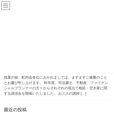
コ
ナ
畑直公民館(砺波市庄川町)
ン
ビ
テ
ゲ
ン
ー
2025年9月
ツ
シ
へ
ョ
ス
ン
HOME
2025年9月
キ
に
ッ
移
プ
動
2025年9月8日
活動予定
相続・空き家座談会の開催について
残暑の候、町内会各位におかれましては、ますますご健勝のこと
とお慶び申し上げます。 昨年度、司法書士、不動産、ファイナン
シャルプランナーの方々からそれぞれの視点で相続・空き家に関
する講演会を開催いたしました。 お三人の講師 […]
最近の投稿